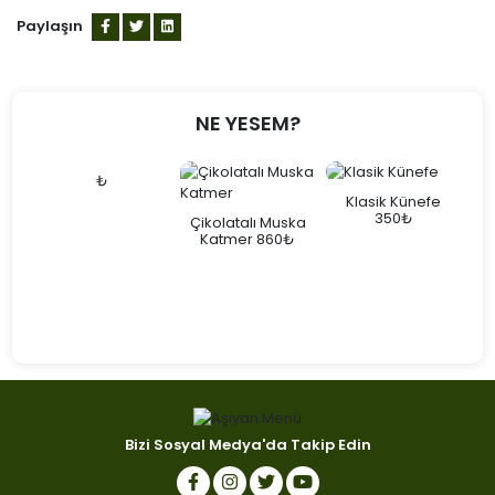
Paylaşın
NE YESEM?
₺
₺
Klasik Künefe
350₺
Çikolatalı Muska
Katmer 860₺
Tü
Bizi Sosyal Medya'da Takip Edin